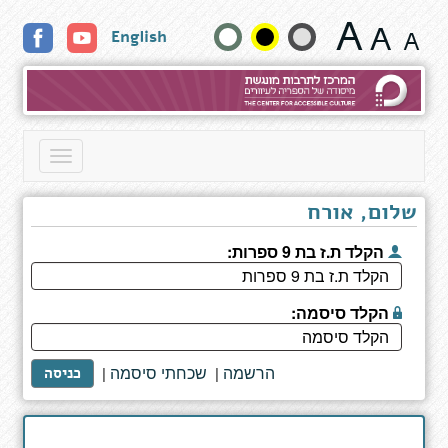
תוצאות
שנה
English
חיפוש
גודל
טקסט
וצבעים:
Toggle
navigation
שלום, אורח
הקלד ת.ז בת 9 ספרות:
הקלד סיסמה:
הרשמה
שכחתי סיסמה
|
|
כניסה