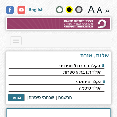
תוצאות
שנה
English
חיפוש
גודל
טקסט
וצבעים:
Toggle
navigation
שלום, אורח
הקלד ת.ז בת 9 ספרות:
הקלד סיסמה:
הרשמה
שכחתי סיסמה
|
|
כניסה