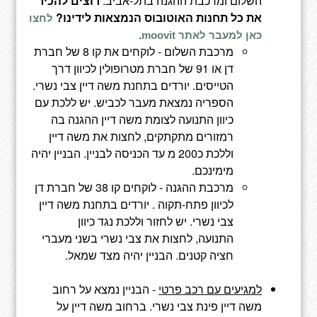
השלום ומרכבת ההגנה בתל-אביב.
רוצים להכיר
את כל תחנות האוטובוס הנמצאות לידינו?
לחצו
.
כאן למעבר לאתר moovit
מרכבת השלום - לוקחים את קו 8 של חברת
דן או 91 של חברת מטרופולין לכיוון דרך
הטייסים. יורדים בתחנת משה דיין צבי נשרי.
הספריה נמצאת מעבר לכביש. יש ללכת עם
כיוון התנועה לצומת משה דיין ההגנה בה
רמזורים מתקתקים, לחצות את משה דיין
וללכת כ200 מ עד הכניסה לבניין. הבניין יהיה
מימינכם.
מרכבת ההגנה - לוקחים קו
38 של חברת דן
לכיוון פתח-תקוה . יורדים בתחנת משה דיין
צבי נשרי. יש לחזור וללכת נגד כיוון
התנועה, לחצות את צבי נשרי בשני מעברי
חציה קטנים. הבניין יהיה מצד שמאל.
למגיעים עם רכב פרטי
- הבניין נמצא על רחוב
משה דיין פינת צבי נשרי. ברחוב משה דיין על